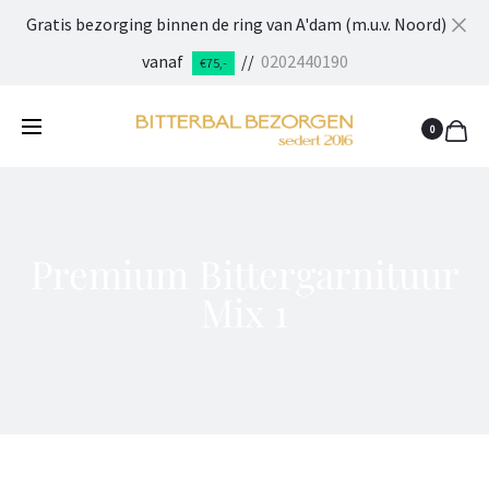
Gratis bezorging binnen de ring van A'dam (m.u.v. Noord)
Cl
vanaf
//
0202440190
€75,-
0
Premium Bittergarnituur
Mix 1