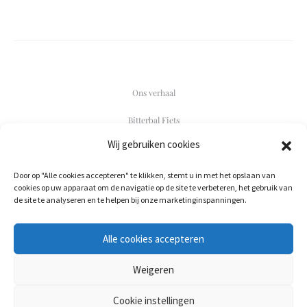
Ons verhaal
Bitterbal Fiets
Wij gebruiken cookies
Contact
Door op "Alle cookies accepteren" te klikken, stemt u in met het opslaan van
F
I
cookies op uw apparaat om de navigatie op de site te verbeteren, het gebruik van
a
n
de site te analyseren en te helpen bij onze marketinginspanningen.
c
s
e
t
b
a
020-244 0190
o
g
Alle cookies accepteren
post@bitterbalbezorgen.nl
o
r
k
a
m
Weigeren
KvK. 91281385
Cookie instellingen