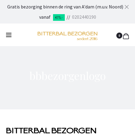
Gratis bezorging binnen de ring van A'dam (m.u.v. Noord)
Cl
vanaf
//
0202440190
€75,-
0
bbbezorgenlogo