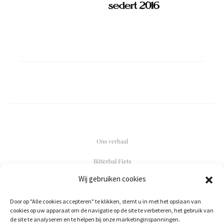
Ons verhaal
Bitterbal Fiets
Wij gebruiken cookies
Contact
Door op "Alle cookies accepteren" te klikken, stemt u in met het opslaan van
F
I
cookies op uw apparaat om de navigatie op de site te verbeteren, het gebruik van
a
n
de site te analyseren en te helpen bij onze marketinginspanningen.
c
s