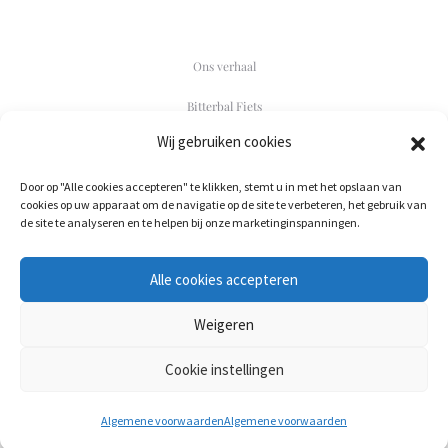
Ons verhaal
Bitterbal Fiets
Wij gebruiken cookies
Contact
Door op "Alle cookies accepteren" te klikken, stemt u in met het opslaan van
F
I
cookies op uw apparaat om de navigatie op de site te verbeteren, het gebruik van
a
n
de site te analyseren en te helpen bij onze marketinginspanningen.
c
s
e
t
b
a
020-244 0190
o
g
Alle cookies accepteren
post@bitterbalbezorgen.nl
o
r
k
a
m
Weigeren
KvK. 91281385
Cookie instellingen
©2022 - 2023 Bitterbal Bezorgen // Alle rechten voorbehouden //
Algemene
Voorwaarden
Algemene voorwaarden
Algemene voorwaarden