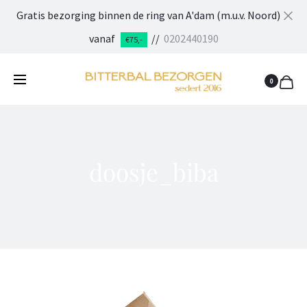
Gratis bezorging binnen de ring van A'dam (m.u.v. Noord)
Cl
vanaf
//
0202440190
€75,-
0
doosje_biba