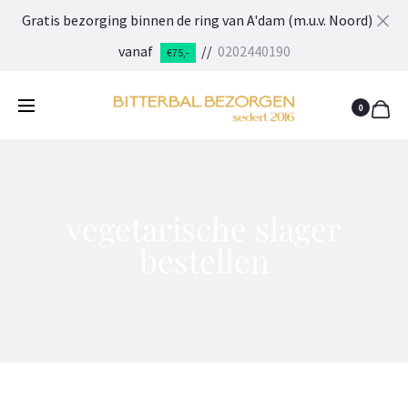
Gratis bezorging binnen de ring van A'dam (m.u.v. Noord)
Cl
vanaf
//
0202440190
€75,-
0
vegetarische slager
bestellen