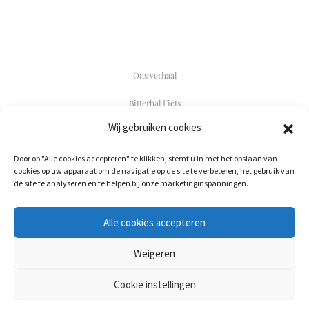
Ons verhaal
Bitterbal Fiets
Wij gebruiken cookies
Contact
Door op "Alle cookies accepteren" te klikken, stemt u in met het opslaan van
F
I
cookies op uw apparaat om de navigatie op de site te verbeteren, het gebruik van
a
n
de site te analyseren en te helpen bij onze marketinginspanningen.
c
s
e
t
b
a
020-244 0190
o
g
Alle cookies accepteren
post@bitterbalbezorgen.nl
o
r
k
a
m
Weigeren
KvK. 91281385
Cookie instellingen
©2022 - 2023 Bitterbal Bezorgen // Alle rechten voorbehouden //
Algemene