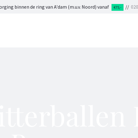
orging binnen de ring van A'dam (m.u.v. Noord) vanaf
//
02
€75,-
tterballen 