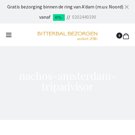
Gratis bezorging binnen de ring van A'dam (m.u.v. Noord)
Cl
vanaf
//
0202440190
€75,-
0
nachos-amsterdam-
tripadvisor